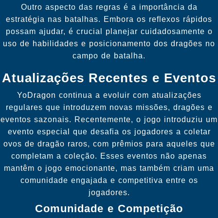
Outro aspecto das regras é a importância da
estratégia nas batalhas. Embora os reflexos rápidos
possam ajudar, é crucial planejar cuidadosamente o
uso de habilidades e posicionamento dos dragões no
campo de batalha.
Atualizações Recentes e Eventos
YoDragon continua a evoluir com atualizações
regulares que introduzem novas missões, dragões e
eventos sazonais. Recentemente, o jogo introduziu um
evento especial que desafia os jogadores a coletar
ovos de dragão raros, com prêmios para aqueles que
completam a coleção. Esses eventos não apenas
mantêm o jogo emocionante, mas também criam uma
comunidade engajada e competitiva entre os
jogadores.
Comunidade e Competição