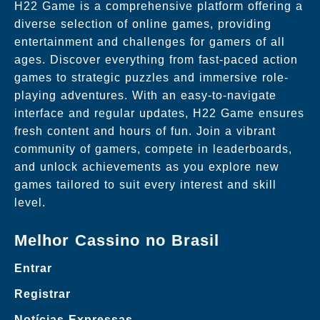
H22 Game is a comprehensive platform offering a
diverse selection of online games, providing
entertainment and challenges for gamers of all
ages. Discover everything from fast-paced action
games to strategic puzzles and immersive role-
playing adventures. With an easy-to-navigate
interface and regular updates, H22 Game ensures
fresh content and hours of fun. Join a vibrant
community of gamers, compete in leaderboards,
and unlock achievements as you explore new
games tailored to suit every interest and skill
level.
Melhor Cassino no Brasil
Entrar
Registrar
Notícias Expressas