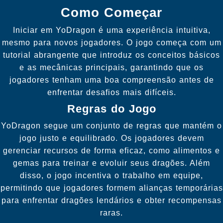
Como Começar
Iniciar em YoDragon é uma experiência intuitiva,
mesmo para novos jogadores. O jogo começa com um
tutorial abrangente que introduz os conceitos básicos
e as mecânicas principais, garantindo que os
jogadores tenham uma boa compreensão antes de
enfrentar desafios mais difíceis.
Regras do Jogo
YoDragon segue um conjunto de regras que mantém o
jogo justo e equilibrado. Os jogadores devem
gerenciar recursos de forma eficaz, como alimentos e
gemas para treinar e evoluir seus dragões. Além
disso, o jogo incentiva o trabalho em equipe,
permitindo que jogadores formem alianças temporárias
para enfrentar dragões lendários e obter recompensas
raras.