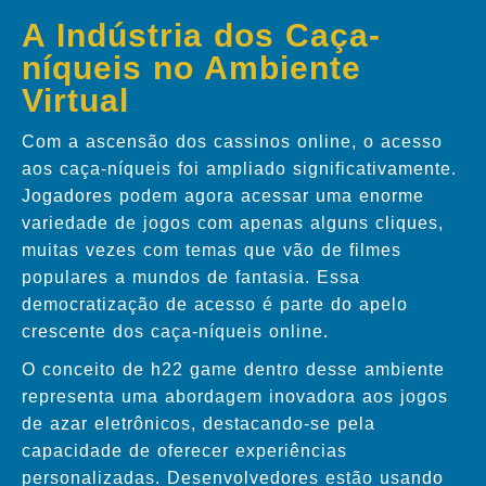
A Indústria dos Caça-
níqueis no Ambiente
Virtual
Com a ascensão dos cassinos online, o acesso
aos caça-níqueis foi ampliado significativamente.
Jogadores podem agora acessar uma enorme
variedade de jogos com apenas alguns cliques,
muitas vezes com temas que vão de filmes
populares a mundos de fantasia. Essa
democratização de acesso é parte do apelo
crescente dos caça-níqueis online.
O conceito de
h22 game
dentro desse ambiente
representa uma abordagem inovadora aos jogos
de azar eletrônicos, destacando-se pela
capacidade de oferecer experiências
personalizadas. Desenvolvedores estão usando