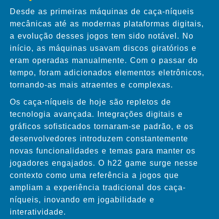
Desde as primeiras máquinas de caça-níqueis
mecânicas até as modernas plataformas digitais,
a evolução desses jogos tem sido notável. No
início, as máquinas usavam discos giratórios e
eram operadas manualmente. Com o passar do
tempo, foram adicionados elementos eletrônicos,
tornando-as mais atraentes e complexas.
Os caça-níqueis de hoje são repletos de
tecnologia avançada. Integrações digitais e
gráficos sofisticados tornaram-se padrão, e os
desenvolvedores introduzem constantemente
novas funcionalidades e temas para manter os
jogadores engajados. O
h22 game
surge nesse
contexto como uma referência a jogos que
ampliam a experiência tradicional dos caça-
níqueis, inovando em jogabilidade e
interatividade.