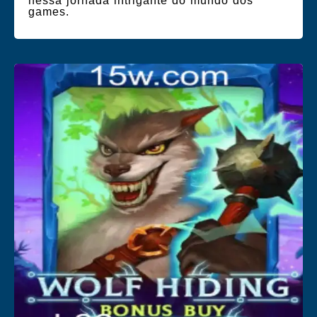
nessa jornada intrigante do mundo dos
games.