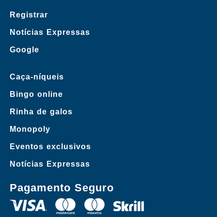
Registrar
Notícias Expressas
Google
Caça-níqueis
Bingo online
Rinha de galos
Monopoly
Eventos exclusivos
Notícias Expressas
Pagamento Seguro