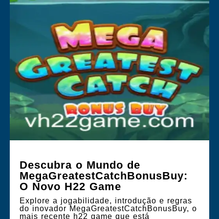
Descubra o Mundo de
MegaGreatestCatchBonusBuy:
O Novo H22 Game
Explore a jogabilidade, introdução e regras
do inovador MegaGreatestCatchBonusBuy, o
mais recente h22 game que está