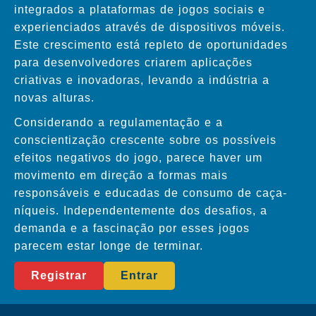
integrados a plataformas de jogos sociais e
experienciados através de dispositivos móveis.
Este crescimento está repleto de oportunidades
para desenvolvedores criarem aplicações
criativas e inovadoras, levando a indústria a
novas alturas.
Considerando a regulamentação e a
conscientização crescente sobre os possíveis
efeitos negativos do jogo, parece haver um
movimento em direção a formas mais
responsáveis e educadas de consumo de caça-
níqueis. Independentemente dos desafios, a
demanda e a fascinação por esses jogos
parecem estar longe de terminar.
Registrar
Entrar