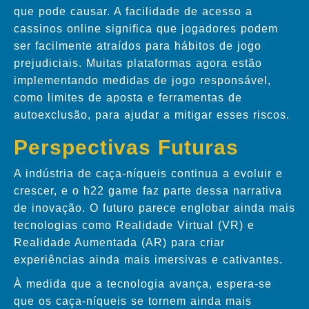
que pode causar. A facilidade de acesso a
cassinos online significa que jogadores podem
ser facilmente atraídos para hábitos de jogo
prejudiciais. Muitas plataformas agora estão
implementando medidas de jogo responsável,
como limites de aposta e ferramentas de
autoexclusão, para ajudar a mitigar esses riscos.
Perspectivas Futuras
A indústria de caça-níqueis continua a evoluir e
crescer, e o
h22 game
faz parte dessa narrativa
de inovação. O futuro parece englobar ainda mais
tecnologias como Realidade Virtual (VR) e
Realidade Aumentada (AR) para criar
experiências ainda mais imersivas e cativantes.
À medida que a tecnologia avança, espera-se
que os caça-níqueis se tornem ainda mais