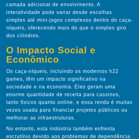
camada adicional de envolvimento. A
interatividade pode variar desde escolhas
simples até mini-jogos complexos dentro do caça-
níqueis, oferecendo mais do que o simples giro
dos cilindros.
O Impacto Social e
Econômico
Os caça-níqueis, incluindo os modernos
h22
games
, têm um impacto significativo na
sociedade e na economia. Eles geram uma
enorme quantidade de receita para cassinos,
tanto físicos quanto online, e essa renda é muitas
vezes usada para financiar projetos públicos ou
melhorar as infraestruturas.
No entanto, esta indústria também enfrenta
escrutínio devido aos problemas de dependência