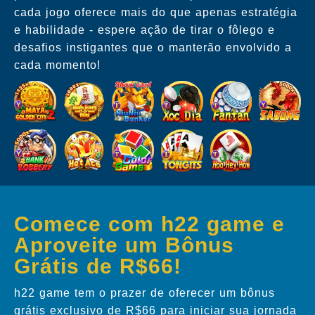
cada jogo oferece mais do que apenas estratégia
e habilidade - espere ação de tirar o fôlego e
desafios instigantes que o manterão envolvido a
cada momento!
Comece com h22 game e
Aproveite um Bônus
Grátis de R$66!
h22 game tem o prazer de oferecer um bônus
grátis exclusivo de R$66 para iniciar sua jornada