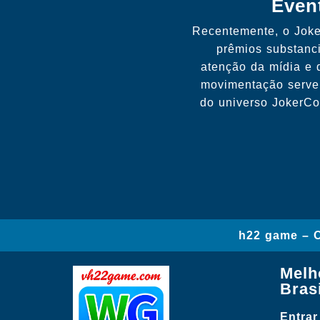
Even
Recentemente, o Joke
prêmios substanc
atenção da mídia e 
movimentação serve 
do universo JokerCo
h22 game – O
Melh
Brasi
Entrar