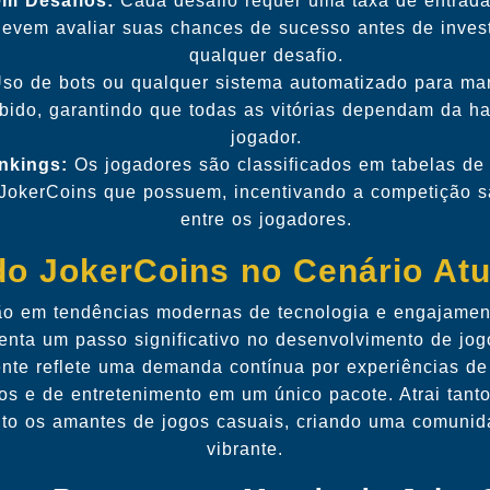
em Desafios:
Cada desafio requer uma taxa de entrad
 devem avaliar suas chances de sucesso antes de inve
qualquer desafio.
so de bots ou qualquer sistema automatizado para man
ibido, garantindo que todas as vitórias dependam da h
jogador.
nkings:
Os jogadores são classificados em tabelas de
 JokerCoins que possuem, incentivando a competição s
entre os jogadores.
do JokerCoins no Cenário Atu
o em tendências modernas de tecnologia e engajamen
enta um passo significativo no desenvolvimento de jogo
ente reflete uma demanda contínua por experiências d
s e de entretenimento em um único pacote. Atrai tanto
to os amantes de jogos casuais, criando uma comunida
vibrante.