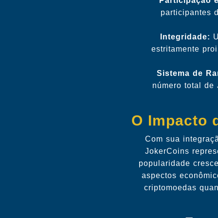
Participação 
participantes
Integridade:
U
estritamente pro
Sistema de Ra
número total de
O Impacto 
Com sua integraçã
JokerCoins repres
popularidade cresc
aspectos econômico
criptomoedas quan