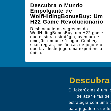
Descubra o Mundo
Empolgante de
WolfHidingBonusBuy: Um
H22 Game Revolucionário
Desbloqueie os segredos do
WolfHidingBonusBuy, um H22 game
que mistura estratégia, aventura e
emoção em um só lugar. Conheça
suas regras, mecânicas de jogo e o
que faz deste jogo uma experiência
única.
Descubra
O JokerCoins é um j
de azar e fãs de
estratégia com uma p
para jogadores de t