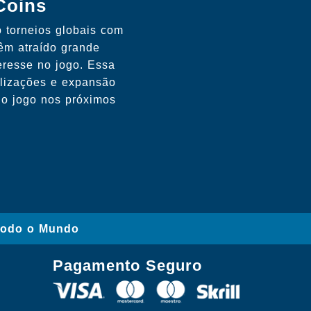
Coins
 torneios globais com
êm atraído grande
eresse no jogo. Essa
alizações e expansão
do jogo nos próximos
 Todo o Mundo
Pagamento Seguro