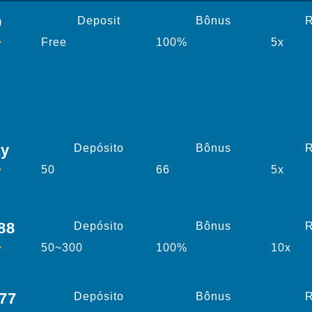
9
Deposit
Bônus
R
Free
100%
5x
ay
Depósito
Bônus
R
50
66
5x
88
Depósito
Bônus
R
50~300
100%
10x
77
Depósito
Bônus
R