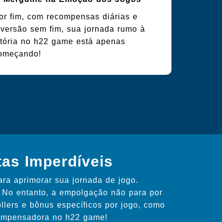
or fim, com recompensas diárias e
iversão sem fim, sua jornada rumo à
itória no h22 game está apenas
omeçando!
as Imperdíveis
ra aprimorar sua jornada de jogo.
 No entanto, a empolgação não para por
llers e bônus específicos por jogo, como
compensadora no h22 game!