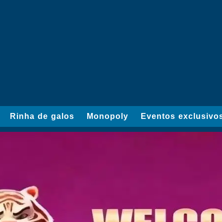
Rinha de galos
Monopoly
Eventos exclusivo