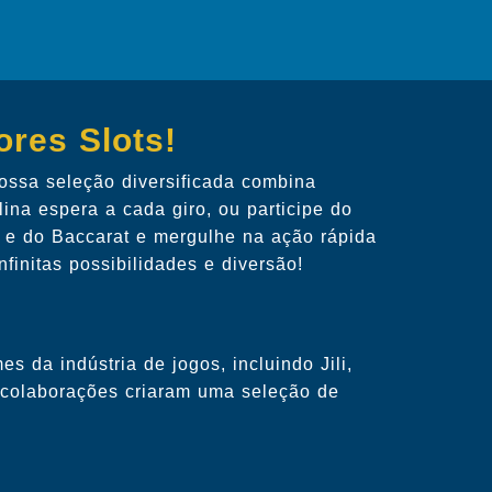
res Slots!
ossa seleção diversificada combina
ina espera a cada giro, ou participe do
k e do Baccarat e mergulhe na ação rápida
finitas possibilidades e diversão!
 da indústria de jogos, incluindo Jili,
colaborações criaram uma seleção de