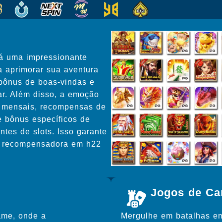
á uma impressionante
a aprimorar sua aventura
 bônus de boas-vindas e
r. Além disso, a emoção
s mensais, recompensas de
 e bônus específicos de
tes de slots. Isso garante
e recompensadora em h22
Jogos de Ca
ame, onde a
Mergulhe em batalhas em