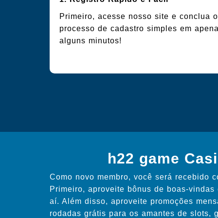
Primeiro, acesse nosso site e conclua o
processo de cadastro simples em apen
alguns minutos!
h22 game Casi
Como novo membro, você será recebido co
Primeiro, aproveite bônus de boas-vinda
aí. Além disso, aproveite promoções mensa
rodadas grátis para os amantes de slots