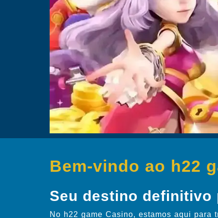
Bem-vindo ao h22 
Seu destino definitivo
No h22 game Casino, estamos aqui para t