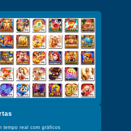
rtas
 tempo real com gráficos