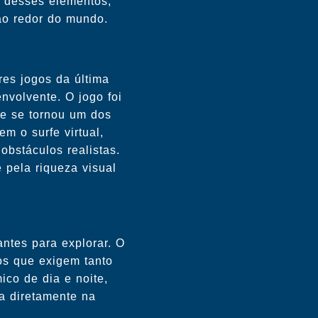
 desses elementos,
ao redor do mundo.
es jogos da última
nvolvente. O jogo foi
te se tornou um dos
m o surfe virtual,
bstáculos realistas.
 pela riqueza visual
ntes para explorar. O
cos que exigem tanto
ico de dia e noite,
ta diretamente na