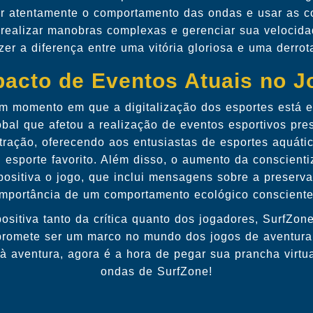
 atentamente o comportamento das ondas e usar as co
 realizar manobras complexas e gerenciar sua velocida
er a diferença entre uma vitória gloriosa e uma derro
pacto de Eventos Atuais no J
m momento em que a digitalização dos esportes está e
al que afetou a realização de eventos esportivos pre
ração, oferecendo aos entusiastas de esportes aquátic
 esporte favorito. Além disso, o aumento da conscient
positiva o jogo, que inclui mensagens sobre a preserv
importância de um comportamento ecológico consciente
itiva tanto da crítica quanto dos jogadores, SurfZon
promete ser um marco no mundo dos jogos de aventura
à aventura, agora é a hora de pegar sua prancha virtu
ondas de SurfZone!