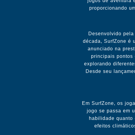
jogos de aventura
proporcionando um
Desenvolvido pela
década, SurfZone é u
anunciado na prest
principais pontos
explorando diferent
Desde seu lançament
Em SurfZone, os joga
jogo se passa em um
habilidade quanto 
efeitos climátic