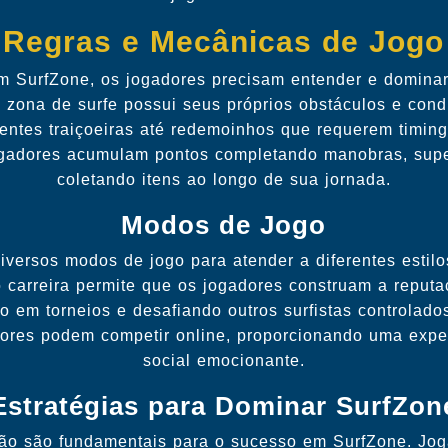
Regras e Mecânicas de Jogo
em SurfZone, os jogadores precisam entender e domina
 zona de surfe possui seus próprios obstáculos e cond
entes traiçoeiras até redemoinhos que requerem timin
ogadores acumulam pontos completando manobras, supe
coletando itens ao longo de sua jornada.
Modos de Jogo
iversos modos de jogo para atender a diferentes estilo
 carreira permite que os jogadores construam a reputaç
do em torneios e desafiando outros surfistas controlad
adores podem competir online, proporcionando uma exper
social emocionante.
Estratégias para Dominar SurfZon
isão são fundamentais para o sucesso em SurfZone. Jog