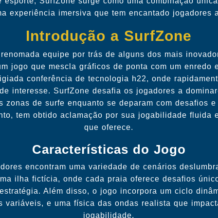
 e esporte, SurfZone surge como uma combinação única
a experiência imersiva que tem encantado jogadores 
Introdução a SurfZone
 renomada equipe por trás de alguns dos mais inovador
m jogo que mescla gráficos de ponta com um enredo e
igiada conferência de tecnologia h22, onde rapidamen
 de interesse. SurfZone desafia os jogadores a dominare
es zonas de surfe enquanto se deparam com desafios e o
o, tem obtido aclamação por sua jogabilidade fluida e
que oferece.
Características do Jogo
dores encontram uma variedade de cenários deslumbra
a ilha fictícia, onde cada praia oferece desafios úni
estratégia. Além disso, o jogo incorpora um ciclo dinâm
os variáveis, e uma física das ondas realista que impac
jogabilidade.