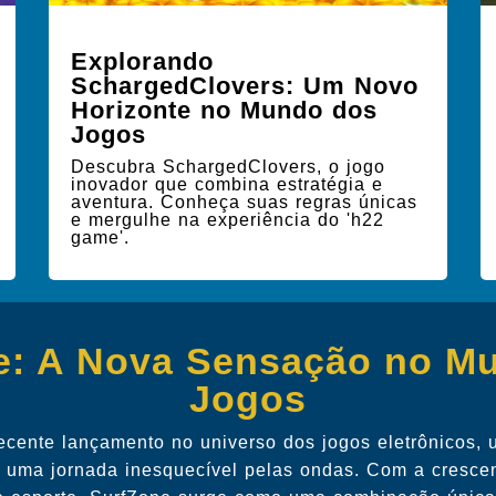
Explorando
SchargedClovers: Um Novo
Horizonte no Mundo dos
Jogos
Descubra SchargedClovers, o jogo
inovador que combina estratégia e
aventura. Conheça suas regras únicas
e mergulhe na experiência do 'h22
game'.
e: A Nova Sensação no M
Jogos
ecente lançamento no universo dos jogos eletrônicos,
a uma jornada inesquecível pelas ondas. Com a cresce