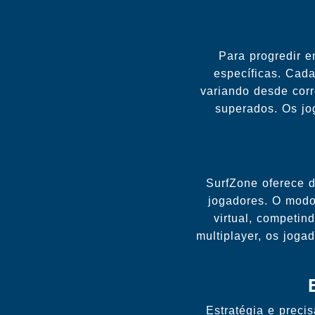
Para progredir 
específicas. Cada
variando desde corr
superados. Os j
SurfZone oferece d
jogadores. O modo
virtual, competin
multiplayer, os jog
Estratégia e prec