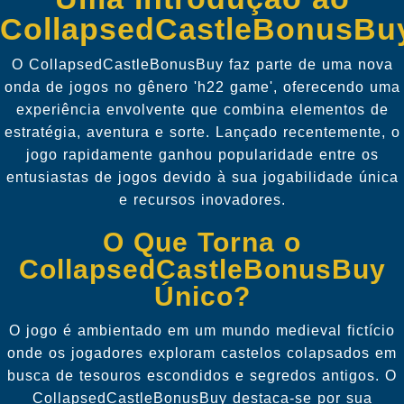
CollapsedCastleBonusBu
O CollapsedCastleBonusBuy faz parte de uma nova
onda de jogos no gênero 'h22 game', oferecendo uma
experiência envolvente que combina elementos de
estratégia, aventura e sorte. Lançado recentemente, o
jogo rapidamente ganhou popularidade entre os
entusiastas de jogos devido à sua jogabilidade única
e recursos inovadores.
O Que Torna o
CollapsedCastleBonusBuy
Único?
O jogo é ambientado em um mundo medieval fictício
onde os jogadores exploram castelos colapsados em
busca de tesouros escondidos e segredos antigos. O
CollapsedCastleBonusBuy destaca-se por sua