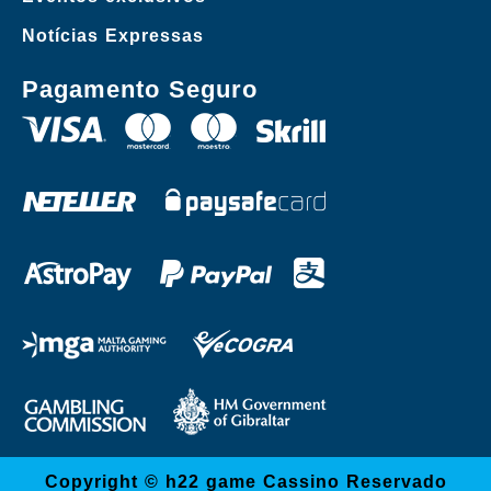
Notícias Expressas
Pagamento Seguro
Copyright © h22 game Cassino Reservado