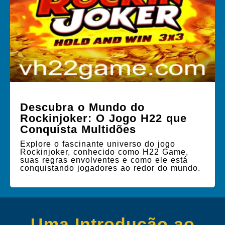
Descubra o Mundo do
Rockinjoker: O Jogo H22 que
Conquista Multidões
Explore o fascinante universo do jogo
Rockinjoker, conhecido como H22 Game,
suas regras envolventes e como ele está
conquistando jogadores ao redor do mundo.
Uma Introdução ao