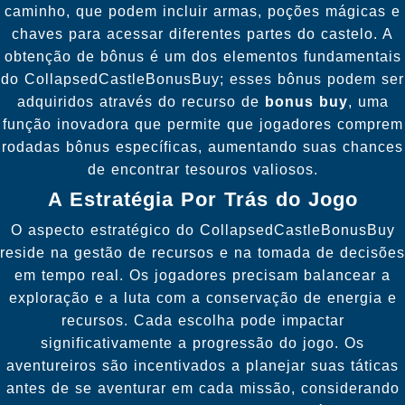
caminho, que podem incluir armas, poções mágicas e
chaves para acessar diferentes partes do castelo. A
obtenção de bônus é um dos elementos fundamentais
do CollapsedCastleBonusBuy; esses bônus podem ser
adquiridos através do recurso de
bonus buy
, uma
função inovadora que permite que jogadores comprem
rodadas bônus específicas, aumentando suas chances
de encontrar tesouros valiosos.
A Estratégia Por Trás do Jogo
O aspecto estratégico do CollapsedCastleBonusBuy
reside na gestão de recursos e na tomada de decisões
em tempo real. Os jogadores precisam balancear a
exploração e a luta com a conservação de energia e
recursos. Cada escolha pode impactar
significativamente a progressão do jogo. Os
aventureiros são incentivados a planejar suas táticas
antes de se aventurar em cada missão, considerando