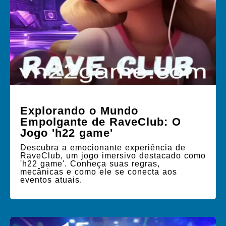
Explorando o Mundo
Empolgante de RaveClub: O
Jogo 'h22 game'
Descubra a emocionante experiência de
RaveClub, um jogo imersivo destacado como
'h22 game'. Conheça suas regras,
mecânicas e como ele se conecta aos
eventos atuais.