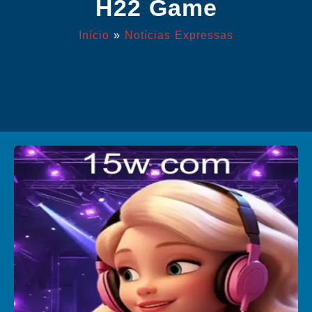
H22 Game
Início
»
Notícias Expressas