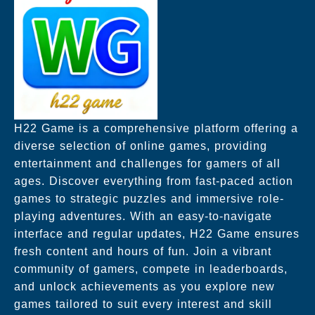
H22 Game is a comprehensive platform offering a
diverse selection of online games, providing
entertainment and challenges for gamers of all
ages. Discover everything from fast-paced action
games to strategic puzzles and immersive role-
playing adventures. With an easy-to-navigate
interface and regular updates, H22 Game ensures
fresh content and hours of fun. Join a vibrant
community of gamers, compete in leaderboards,
and unlock achievements as you explore new
games tailored to suit every interest and skill