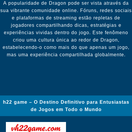
A popularidade de Dragon pode ser vista através da
sua vibrante comunidade online. Fóruns, redes sociais
e plataformas de streaming estão repletas de
jogadores compartilhando dicas, estratégias e
experiências vividas dentro do jogo. Este fenômeno
criou uma cultura única ao redor de Dragon,
estabelecendo-o como mais do que apenas um jogo,
mas uma experiência compartilhada globalmente.
h22 game – O Destino Definitivo para Entusiastas
de Jogos em Todo o Mundo