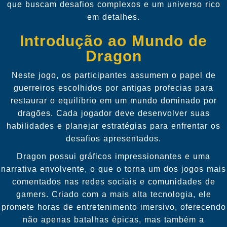
que buscam desafios complexos e um universo rico
em detalhes.
Introdução ao Mundo de
Dragon
Neste jogo, os participantes assumem o papel de
guerreiros escolhidos por antigas profecias para
restaurar o equilíbrio em um mundo dominado por
dragões. Cada jogador deve desenvolver suas
habilidades e planejar estratégias para enfrentar os
desafios apresentados.
Dragon possui gráficos impressionantes e uma
narrativa envolvente, o que o torna um dos jogos mais
comentados nas redes sociais e comunidades de
gamers. Criado com a mais alta tecnologia, ele
promete horas de entretenimento imersivo, oferecendo
não apenas batalhas épicas, mas também a