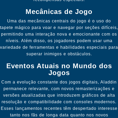
Mecânicas de Jogo
Uma das mecânicas centrais do jogo é o uso do
tapete mágico para voar e navegar por seções difíceis,
permitindo uma interação nova e emocionante com os
níveis. Além disso, os jogadores podem usar uma
variedade de ferramentas e habilidades especiais para
superar inimigos e obstáculos.
Eventos Atuais no Mundo dos
Jogos
Com a evolução constante dos jogos digitais, Aladdin
permanece relevante, com novos remasterizações e
versões atualizadas que introduzem gráficos de alta
resolução e compatibilidade com consoles modernos.
Esses lançamentos recentes têm despertado interesse
tanto nos fãs de longa data quanto nos novos