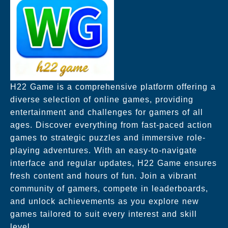
H22 Game is a comprehensive platform offering a
diverse selection of online games, providing
entertainment and challenges for gamers of all
ages. Discover everything from fast-paced action
games to strategic puzzles and immersive role-
playing adventures. With an easy-to-navigate
interface and regular updates, H22 Game ensures
fresh content and hours of fun. Join a vibrant
community of gamers, compete in leaderboards,
and unlock achievements as you explore new
games tailored to suit every interest and skill
level.