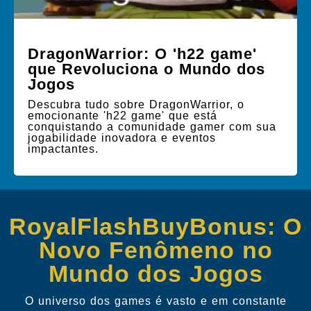
DragonWarrior: O 'h22 game'
que Revoluciona o Mundo dos
Jogos
Descubra tudo sobre DragonWarrior, o
emocionante 'h22 game' que está
conquistando a comunidade gamer com sua
jogabilidade inovadora e eventos
impactantes.
RoyalFlashBuyBonus: O
Novo Fenômeno no
Mundo dos Jogos
O universo dos games é vasto e em constante