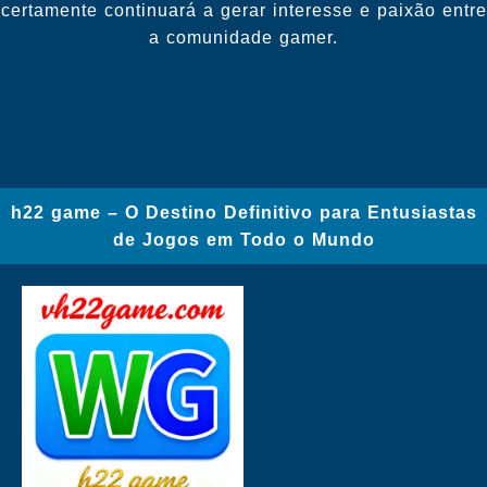
certamente continuará a gerar interesse e paixão entre
a comunidade gamer.
h22 game – O Destino Definitivo para Entusiastas
de Jogos em Todo o Mundo