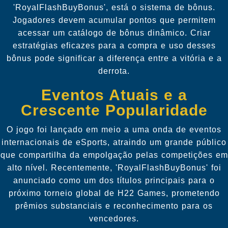
'RoyalFlashBuyBonus', está o sistema de bônus.
Jogadores devem acumular pontos que permitem
acessar um catálogo de bônus dinâmico. Criar
estratégias eficazes para a compra e uso desses
bônus pode significar a diferença entre a vitória e a
derrota.
Eventos Atuais e a
Crescente Popularidade
O jogo foi lançado em meio a uma onda de eventos
internacionais de eSports, atraindo um grande público
que compartilha da empolgação pelas competições em
alto nível. Recentemente, 'RoyalFlashBuyBonus' foi
anunciado como um dos títulos principais para o
próximo torneio global de H22 Games, prometendo
prêmios substanciais e reconhecimento para os
vencedores.