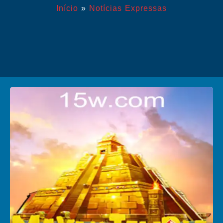
Início
»
Notícias Expressas