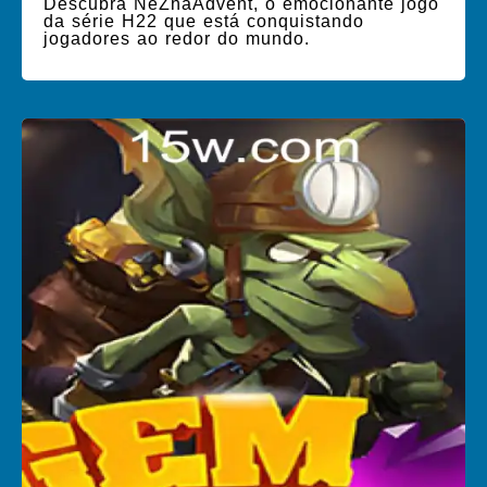
Descubra NeZhaAdvent, o emocionante jogo
da série H22 que está conquistando
jogadores ao redor do mundo.