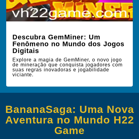
Descubra GemMiner: Um
Fenômeno no Mundo dos Jogos
Digitais
Explore a magia de GemMiner, o novo jogo
de mineração que conquista jogadores com
suas regras inovadoras e jogabilidade
viciante.
BananaSaga: Uma Nova
Aventura no Mundo H22
Game