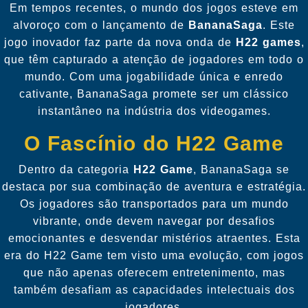
Em tempos recentes, o mundo dos jogos esteve em
alvoroço com o lançamento de
BananaSaga
. Este
jogo inovador faz parte da nova onda de
H22 games
,
que têm capturado a atenção de jogadores em todo o
mundo. Com uma jogabilidade única e enredo
cativante, BananaSaga promete ser um clássico
instantâneo na indústria dos videogames.
O Fascínio do H22 Game
Dentro da categoria
H22 Game
, BananaSaga se
destaca por sua combinação de aventura e estratégia.
Os jogadores são transportados para um mundo
vibrante, onde devem navegar por desafios
emocionantes e desvendar mistérios atraentes. Esta
era do H22 Game tem visto uma evolução, com jogos
que não apenas oferecem entretenimento, mas
também desafiam as capacidades intelectuais dos
jogadores.