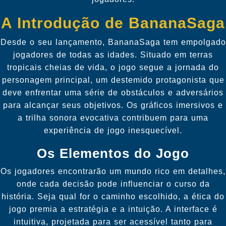
A Introdução de BananaSaga
Desde o seu lançamento, BananaSaga tem empolgado
jogadores de todas as idades. Situado em terras
tropicais cheias de vida, o jogo segue a jornada do
personagem principal, um destemido protagonista que
deve enfrentar uma série de obstáculos e adversários
para alcançar seus objetivos. Os gráficos imersivos e
a trilha sonora evocativa contribuem para uma
experiência de jogo inesquecível.
Os Elementos do Jogo
Os jogadores encontrarão um mundo rico em detalhes,
onde cada decisão pode influenciar o curso da
história. Seja qual for o caminho escolhido, a ética do
jogo premia a estratégia e a intuição. A interface é
intuitiva, projetada para ser acessível tanto para