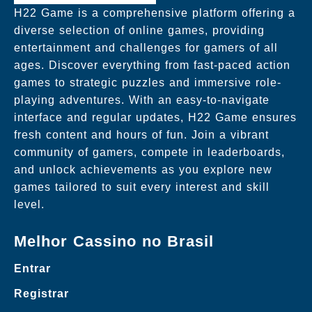
H22 Game is a comprehensive platform offering a
diverse selection of online games, providing
entertainment and challenges for gamers of all
ages. Discover everything from fast-paced action
games to strategic puzzles and immersive role-
playing adventures. With an easy-to-navigate
interface and regular updates, H22 Game ensures
fresh content and hours of fun. Join a vibrant
community of gamers, compete in leaderboards,
and unlock achievements as you explore new
games tailored to suit every interest and skill
level.
Melhor Cassino no Brasil
Entrar
Registrar