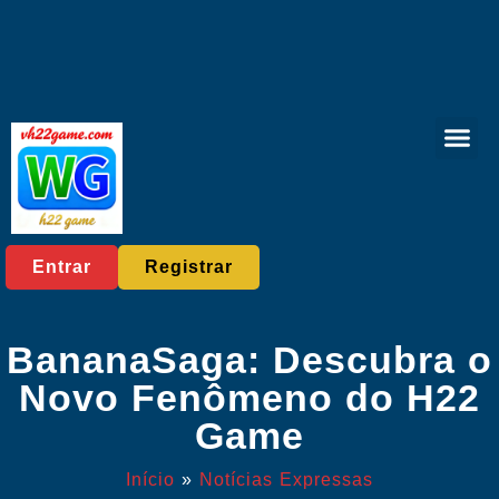
Caça-níqu
Bingo onlin
Rinha de galos
Eventos e
Notícias E
Entrar
Registrar
BananaSaga: Descubra o
Novo Fenômeno do H22
Game
Início
»
Notícias Expressas