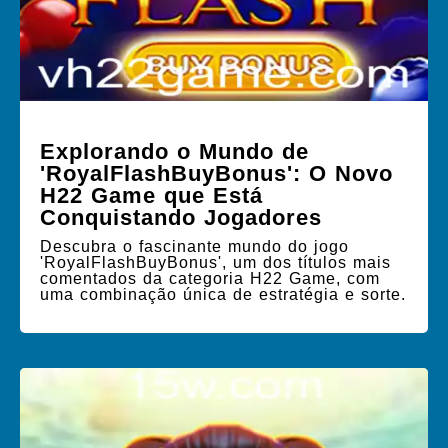
Explorando o Mundo de
'RoyalFlashBuyBonus': O Novo
H22 Game que Está
Conquistando Jogadores
Descubra o fascinante mundo do jogo
'RoyalFlashBuyBonus', um dos títulos mais
comentados da categoria H22 Game, com
uma combinação única de estratégia e sorte.