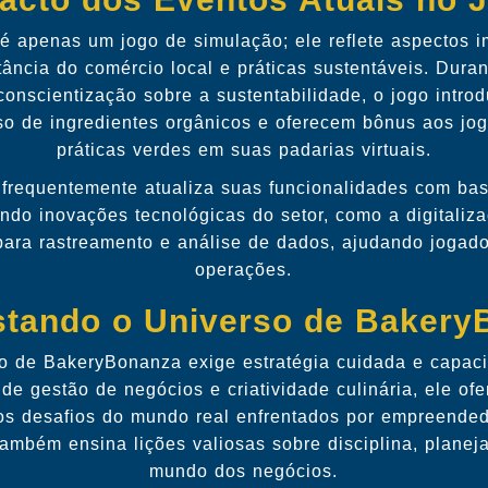
 apenas um jogo de simulação; ele reflete aspectos 
tância do comércio local e práticas sustentáveis. Duran
nscientização sobre a sustentabilidade, o jogo intro
o de ingredientes orgânicos e oferecem bônus aos jo
práticas verdes em suas padarias virtuais.
 frequentemente atualiza suas funcionalidades com b
ndo inovações tecnológicas do setor, como a digitaliz
para rastreamento e análise de dados, ajudando jogado
operações.
stando o Universo de Bakery
 de BakeryBonanza exige estratégia cuidada e capac
 gestão de negócios e criatividade culinária, ele of
dos desafios do mundo real enfrentados por empreended
também ensina lições valiosas sobre disciplina, plane
mundo dos negócios.