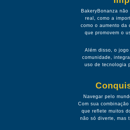
BakeryBonanza não é
real, como a impor
como o aumento da co
que promovem o us
Além disso, o jogo
comunidade, integra
uso de tecnologia 
Conqui
Navegar pelo mundo
Com sua combinação de
que reflete muitos 
não só diverte, mas 