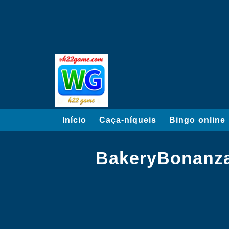
Início
Caça-níqueis
Bingo online
BakeryBonanza