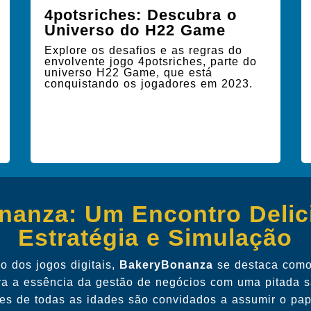
4potsriches: Descubra o
Universo do H22 Game
Explore os desafios e as regras do
envolvente jogo 4potsriches, parte do
universo H22 Game, que está
conquistando os jogadores em 2023.
anza: Um Encontro Delic
Estratégia e Simulação
o dos jogos digitais,
BakeryBonanza
se destaca como
ra a essência da gestão de negócios com uma pitada s
res de todas as idades são convidados a assumir o pa