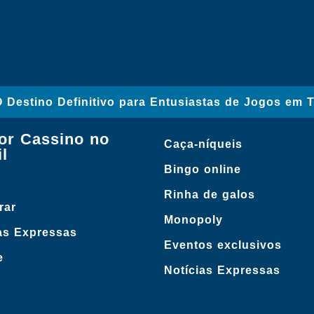
 Destino Definitivo para Entusiastas de Jogos em
or Cassino no
Caça-níqueis
l
Bingo online
Rinha de galos
rar
Monopoly
as Expressas
Eventos exclusivos
e
Notícias Expressas