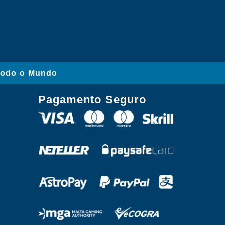
 Todo o Mundo
Pagamento Seguro