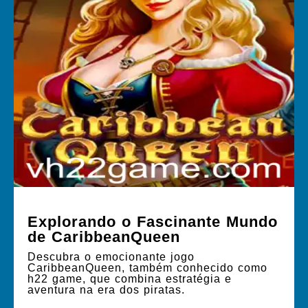
Explorando o Fascinante Mundo
de CaribbeanQueen
Descubra o emocionante jogo
CaribbeanQueen, também conhecido como
h22 game, que combina estratégia e
aventura na era dos piratas.