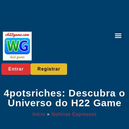
Caça-níqu
Bingo onlin
Rinha de galos
Eventos e
Notícias E
Entrar
Registrar
4potsriches: Descubra o
Universo do H22 Game
Início
»
Notícias Expressas