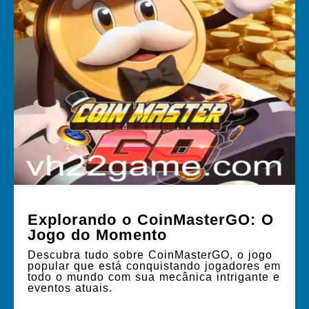
Explorando o CoinMasterGO: O
Jogo do Momento
Descubra tudo sobre CoinMasterGO, o jogo
popular que está conquistando jogadores em
todo o mundo com sua mecânica intrigante e
eventos atuais.