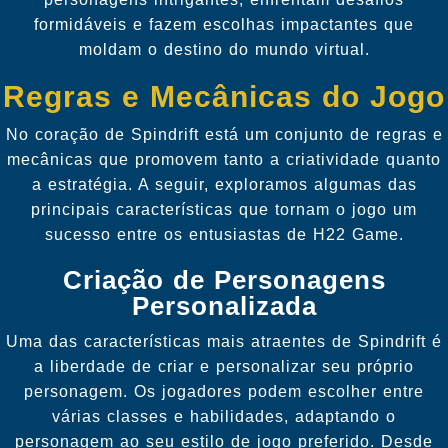
formidáveis e fazem escolhas impactantes que
moldam o destino do mundo virtual.
Regras e Mecânicas do Jogo
No coração de Spindrift está um conjunto de regras e
mecânicas que promovem tanto a criatividade quanto
a estratégia. A seguir, exploramos algumas das
principais características que tornam o jogo um
sucesso entre os entusiastas de H22 Game.
Criação de Personagens
Personalizada
Uma das características mais atraentes de Spindrift é
a liberdade de criar e personalizar seu próprio
personagem. Os jogadores podem escolher entre
várias classes e habilidades, adaptando o
personagem ao seu estilo de jogo preferido. Desde