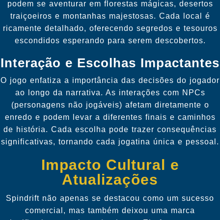
podem se aventurar em florestas mágicas, desertos
traiçoeiros e montanhas majestosas. Cada local é
ricamente detalhado, oferecendo segredos e tesouros
escondidos esperando para serem descobertos.
Interação e Escolhas Impactantes
O jogo enfatiza a importância das decisões do jogador
ao longo da narrativa. As interações com NPCs
(personagens não jogáveis) afetam diretamente o
enredo e podem levar a diferentes finais e caminhos
de história. Cada escolha pode trazer consequências
significativas, tornando cada jogatina única e pessoal.
Impacto Cultural e
Atualizações
Spindrift não apenas se destacou como um sucesso
comercial, mas também deixou uma marca