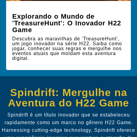
Explorando o Mundo de
'TreasureHunt': O Inovador H22
Game
Descubra as maravilhas de 'TreasureHunt',
um jogo inovador na série H22. Saiba como
jogar, conhecer suas regras e mergulhe nos
eventos atuais que moldam esta aventura
digital.
Spindrift: Mergulhe na
Aventura do H22 Game
Spindrift é um título inovador que se estabeleceu
rapidamente como um marco no gênero H22 Game.
Harnessing cutting-edge technology, Spindrift oferece