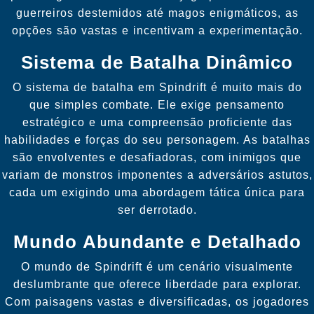
guerreiros destemidos até magos enigmáticos, as
opções são vastas e incentivam a experimentação.
Sistema de Batalha Dinâmico
O sistema de batalha em Spindrift é muito mais do
que simples combate. Ele exige pensamento
estratégico e uma compreensão proficiente das
habilidades e forças do seu personagem. As batalhas
são envolventes e desafiadoras, com inimigos que
variam de monstros imponentes a adversários astutos,
cada um exigindo uma abordagem tática única para
ser derrotado.
Mundo Abundante e Detalhado
O mundo de Spindrift é um cenário visualmente
deslumbrante que oferece liberdade para explorar.
Com paisagens vastas e diversificadas, os jogadores