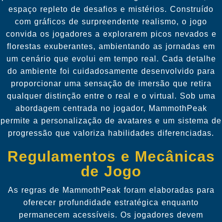
espaço repleto de desafios e mistérios. Construído
com gráficos de surpreendente realismo, o jogo
convida os jogadores a explorarem picos nevados e
florestas exuberantes, ambientando as jornadas em
um cenário que evolui em tempo real. Cada detalhe
do ambiente foi cuidadosamente desenvolvido para
proporcionar uma sensação de imersão que retira
qualquer distinção entre o real e o virtual. Sob uma
abordagem centrada no jogador, MammothPeak
permite a personalização de avatares e um sistema de
progressão que valoriza habilidades diferenciadas.
Regulamentos e Mecânicas
de Jogo
As regras de MammothPeak foram elaboradas para
oferecer profundidade estratégica enquanto
permanecem acessíveis. Os jogadores devem