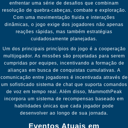
enfrentar uma série de desafios que combinam
resolução de quebra-cabeças, combate e exploração.
Com uma movimentação fluida e interações
dinâmicas, o jogo exige dos jogadores não apenas
reações rápidas, mas também estratégias
cuidadosamente planejadas.
Um dos principais princípios do jogo é a cooperação
multijogador. As missões são projetadas para serem
cumpridas por equipes, incentivando a formação de
alianças em busca de conquistas cumulativas. A
comunicação entre jogadores é incentivada através de
um sofisticado sistema de chat que suporta comandos
de voz em tempo real. Além disso, MammothPeak
incorpora um sistema de recompensas baseado em
habilidades únicas que cada jogador pode
desenvolver ao longo de sua jornada.
Eventos Atuais em