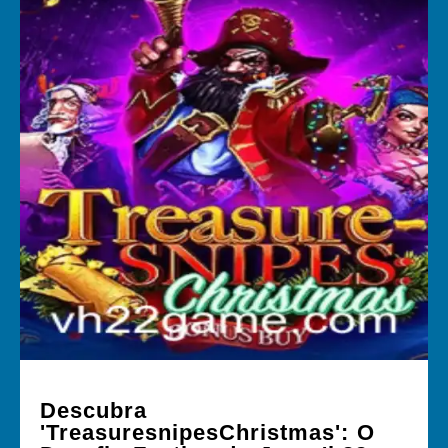
Descubra
'TreasuresnipesChristmas': O