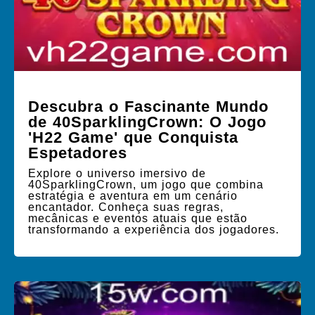
Descubra o Fascinante Mundo
de 40SparklingCrown: O Jogo
'H22 Game' que Conquista
Espetadores
Explore o universo imersivo de
40SparklingCrown, um jogo que combina
estratégia e aventura em um cenário
encantador. Conheça suas regras,
mecânicas e eventos atuais que estão
transformando a experiência dos jogadores.