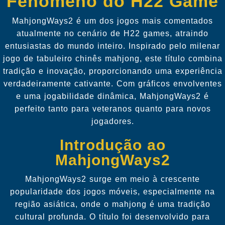
Fenômeno do H22 Game
MahjongWays2 é um dos jogos mais comentados
atualmente no cenário de H22 games, atraindo
entusiastas do mundo inteiro. Inspirado pelo milenar
jogo de tabuleiro chinês mahjong, este título combina
tradição e inovação, proporcionando uma experiência
verdadeiramente cativante. Com gráficos envolventes
e uma jogabilidade dinâmica, MahjongWays2 é
perfeito tanto para veteranos quanto para novos
jogadores.
Introdução ao
MahjongWays2
MahjongWays2 surge em meio à crescente
popularidade dos jogos móveis, especialmente na
região asiática, onde o mahjong é uma tradição
cultural profunda. O título foi desenvolvido para