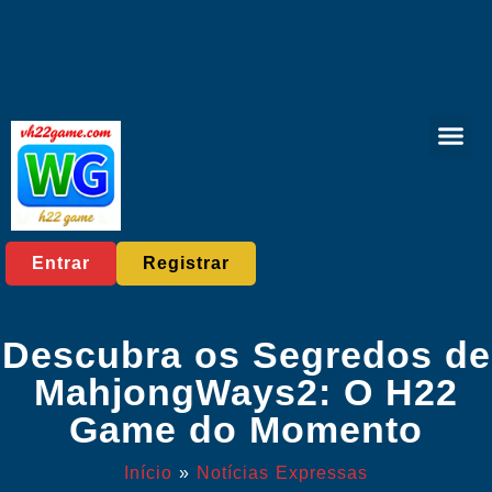
Caça-níqu
Bingo onlin
Rinha de galos
Eventos e
Notícias E
Entrar
Registrar
Descubra os Segredos de
MahjongWays2: O H22
Game do Momento
Início
»
Notícias Expressas