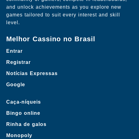
and unlock achievements as you explore new
games tailored to suit every interest and skill
level.
Melhor Cassino no Brasil
Entrar
Registrar
Notícias Expressas
Google
Caça-níqueis
Bingo online
Rinha de galos
Monopoly