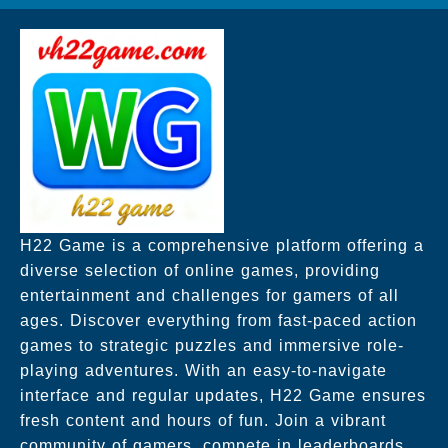
H22 Game is a comprehensive platform offering a
diverse selection of online games, providing
entertainment and challenges for gamers of all
ages. Discover everything from fast-paced action
games to strategic puzzles and immersive role-
playing adventures. With an easy-to-navigate
interface and regular updates, H22 Game ensures
fresh content and hours of fun. Join a vibrant
community of gamers, compete in leaderboards,