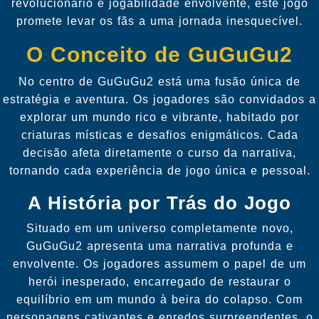
revolucionário e jogabilidade envolvente, este jogo
promete levar os fãs a uma jornada inesquecível.
O Conceito de GuGuGu2
No centro de GuGuGu2 está uma fusão única de
estratégia e aventura. Os jogadores são convidados a
explorar um mundo rico e vibrante, habitado por
criaturas místicas e desafios enigmáticos. Cada
decisão afeta diretamente o curso da narrativa,
tornando cada experiência de jogo única e pessoal.
A História por Trás do Jogo
Situado em um universo completamente novo,
GuGuGu2 apresenta uma narrativa profunda e
envolvente. Os jogadores assumem o papel de um
herói inesperado, encarregado de restaurar o
equilíbrio em um mundo à beira do colapso. Com
personagens cativantes e enredos surpreendentes, o