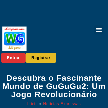
Caça-níqu
Bingo onlin
Rinha de galos
Eventos e
Notícias E
Entrar
Registrar
Descubra o Fascinante
Mundo de GuGuGu2: Um
Jogo Revolucionário
Início
»
Notícias Expressas