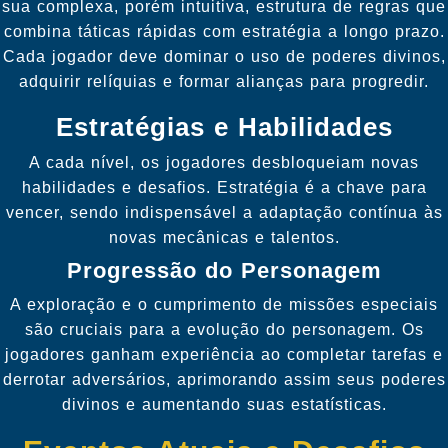
sua complexa, porém intuitiva, estrutura de regras que
combina táticas rápidas com estratégia a longo prazo.
Cada jogador deve dominar o uso de poderes divinos,
adquirir relíquias e formar alianças para progredir.
Estratégias e Habilidades
A cada nível, os jogadores desbloqueiam novas
habilidades e desafios. Estratégia é a chave para
vencer, sendo indispensável a adaptação contínua às
novas mecânicas e talentos.
Progressão do Personagem
A exploração e o cumprimento de missões especiais
são cruciais para a evolução do personagem. Os
jogadores ganham experiência ao completar tarefas e
derrotar adversários, aprimorando assim seus poderes
divinos e aumentando suas estatísticas.