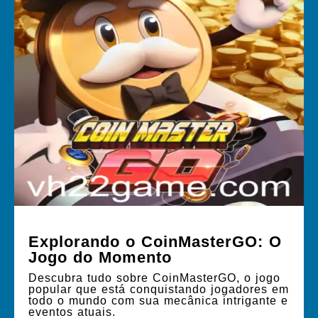
Explorando o CoinMasterGO: O
Jogo do Momento
Descubra tudo sobre CoinMasterGO, o jogo
popular que está conquistando jogadores em
todo o mundo com sua mecânica intrigante e
eventos atuais.