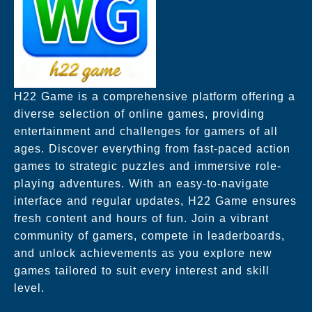
H22 Game is a comprehensive platform offering a
diverse selection of online games, providing
entertainment and challenges for gamers of all
ages. Discover everything from fast-paced action
games to strategic puzzles and immersive role-
playing adventures. With an easy-to-navigate
interface and regular updates, H22 Game ensures
fresh content and hours of fun. Join a vibrant
community of gamers, compete in leaderboards,
and unlock achievements as you explore new
games tailored to suit every interest and skill
level.