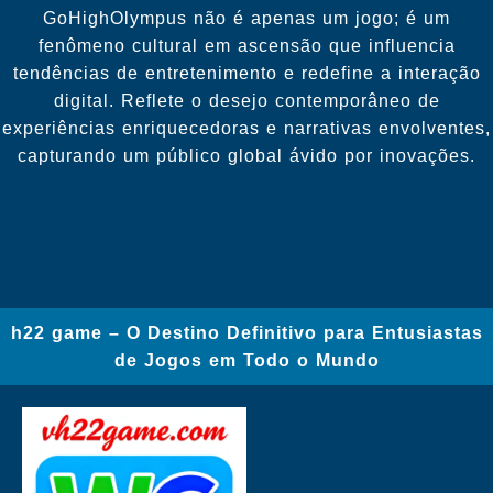
GoHighOlympus não é apenas um jogo; é um
fenômeno cultural em ascensão que influencia
tendências de entretenimento e redefine a interação
digital. Reflete o desejo contemporâneo de
experiências enriquecedoras e narrativas envolventes,
capturando um público global ávido por inovações.
h22 game – O Destino Definitivo para Entusiastas
de Jogos em Todo o Mundo