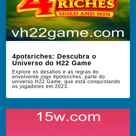
4potsriches: Descubra o
Universo do H22 Game
Explore os desafios e as regras do
envolvente jogo 4potsriches, parte do
universo H22 Game, que está conquistando
os jogadores em 2023.