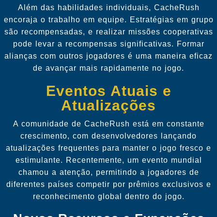
Além das habilidades individuais, CacheRush
encoraja o trabalho em equipe. Estratégias em grupo
são recompensadas, e realizar missões cooperativas
pode levar a recompensas significativas. Formar
alianças com outros jogadores é uma maneira eficaz
de avançar mais rapidamente no jogo.
Eventos Atuais e
Atualizações
A comunidade de CacheRush está em constante
crescimento, com desenvolvedores lançando
atualizações frequentes para manter o jogo fresco e
estimulante. Recentemente, um evento mundial
chamou a atenção, permitindo a jogadores de
diferentes países competir por prêmios exclusivos e
reconhecimento global dentro do jogo.