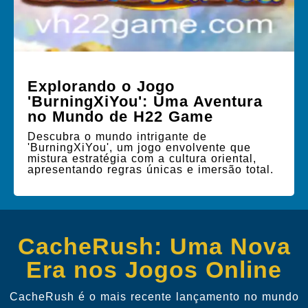
Explorando o Jogo
'BurningXiYou': Uma Aventura
no Mundo de H22 Game
Descubra o mundo intrigante de
'BurningXiYou', um jogo envolvente que
mistura estratégia com a cultura oriental,
apresentando regras únicas e imersão total.
CacheRush: Uma Nova
Era nos Jogos Online
CacheRush é o mais recente lançamento no mundo