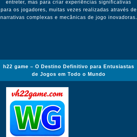
entreter, mas para criar experiências significativas
para os jogadores, muitas vezes realizadas através de
narrativas complexas e mecânicas de jogo inovadoras.
h22 game – O Destino Definitivo para Entusiastas
de Jogos em Todo o Mundo