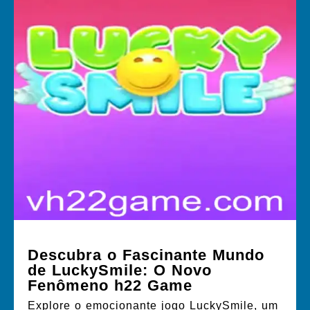
Descubra o Fascinante Mundo
de LuckySmile: O Novo
Fenômeno h22 Game
Explore o emocionante jogo LuckySmile, um